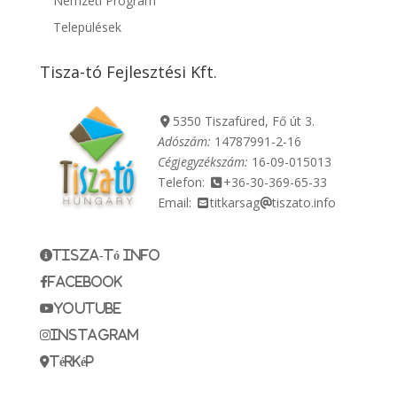
Nemzeti Program
Települések
Tisza-tó Fejlesztési Kft.
5350 Tiszafüred, Fő út 3.
Adószám:
14787991-2-16
Cégjegyzékszám:
16-09-015013
Telefon:
+36-30-369-65-33
Email:
titkarsag
tiszato.info
Tisza-tó info
Facebook
YouTube
instagram
térkép