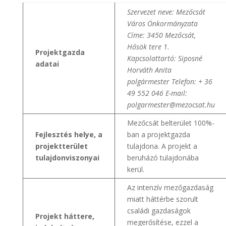
Szervezet neve: Mezőcsát
Város Önkormányzata
Címe: 3450 Mezőcsát,
Hősök tere 1.
Projektgazda
Kapcsolattartó: Siposné
adatai
Horváth Anita
polgármester
Telefon: + 36
49 552 046
E-mail:
polgarmester@mezocsat.hu
Mezőcsát belterület 100%-
Fejlesztés helye, a
ban a projektgazda
projektterület
tulajdona. A projekt a
tulajdonviszonyai
beruházó tulajdonába
kerül.
Az intenzív mezőgazdaság
miatt háttérbe szorult
családi gazdaságok
Projekt háttere,
megerősítése, ezzel a