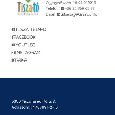
Cégjegyzékszám:
16-09-015013
Telefon:
+36-30-369-65-33
Email:
titkarsag
tiszato.info
Tisza-tó info
Facebook
YouTube
instagram
térkép
5350 Tiszafüred, Fő u. 3.
Adószám: 14787991-2-16