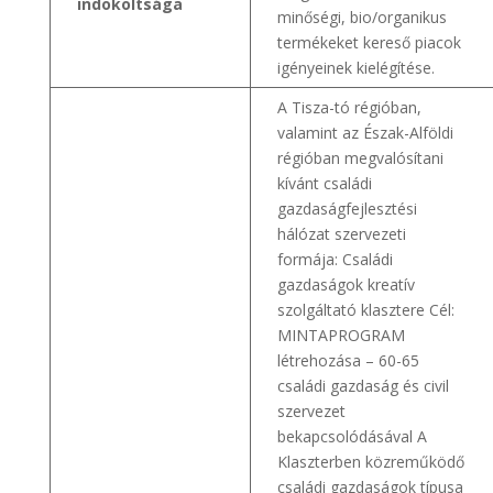
indokoltsága
minőségi, bio/organikus
termékeket kereső piacok
igényeinek kielégítése.
A Tisza-tó régióban,
valamint az Észak-Alföldi
régióban megvalósítani
kívánt családi
gazdaságfejlesztési
hálózat szervezeti
formája: Családi
gazdaságok kreatív
szolgáltató klasztere Cél:
MINTAPROGRAM
létrehozása – 60-65
családi gazdaság és civil
szervezet
bekapcsolódásával A
Klaszterben közreműködő
családi gazdaságok típusa